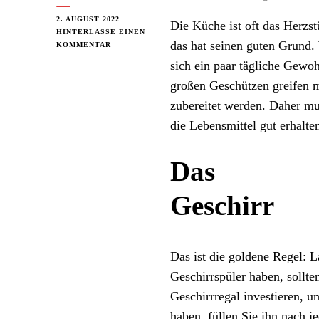
2. AUGUST 2022
Die Küche ist oft das Herzst
HINTERLASSE EINEN
das hat seinen guten Grund.
ZU
KOMMENTAR
PERFEKTES
sich ein paar tägliche Gewo
REINIGEN
DER
großen Geschützen greifen 
KÜCHE
zubereitet werden. Daher mu
MIT
DIESEN
die Lebensmittel gut erhalte
10
TIPPS!
Das
Geschirr
Das ist die goldene Regel: 
Geschirrspüler haben, sollte
Geschirrregal investieren, u
haben, füllen Sie ihn nach j