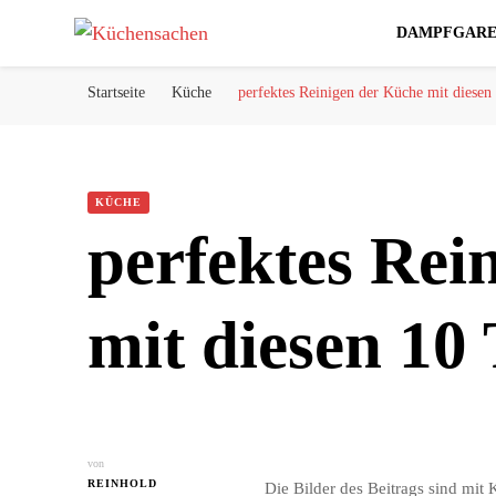
DAMPFGAR
Küchensachen
Alles zum Thema Küche und Kochen
Startseite
Küche
perfektes Reinigen der Küche mit diesen
KÜCHE
perfektes Rei
mit diesen 10 
von
REINHOLD
Die Bilder des Beitrags sind mit K